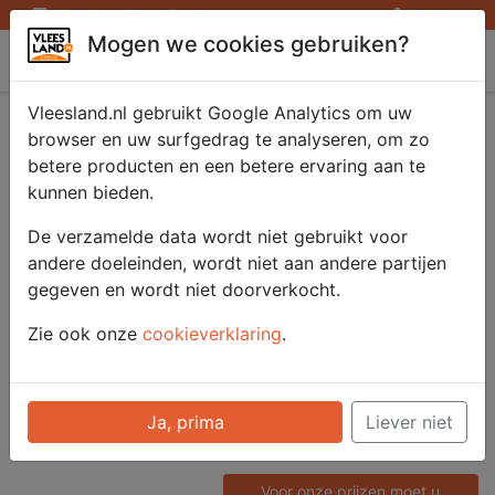
Openingstijden afhaalpunten
Inloggen
Mogen we cookies gebruiken?
Vleesland
Vleesland.nl gebruikt Google Analytics om uw
Zongedroogde
browser en uw surfgedrag te analyseren, om zo
betere producten en een betere ervaring aan te
tomaatjes in olie
kunnen bieden.
1000 gr.
De verzamelde data wordt niet gebruikt voor
andere doeleinden, wordt niet aan andere partijen
gegeven en wordt niet doorverkocht.
Artikelnummer
Zie ook onze
cookieverklaring
.
51705
Categorie
Diversen - Tapas en
Ja, prima
Liever niet
Tapenades
Voor onze prijzen moet u