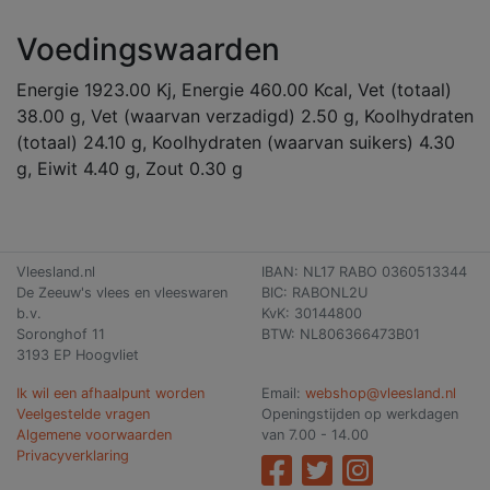
Voedingswaarden
Energie 1923.00 Kj, Energie 460.00 Kcal, Vet (totaal)
38.00 g, Vet (waarvan verzadigd) 2.50 g, Koolhydraten
(totaal) 24.10 g, Koolhydraten (waarvan suikers) 4.30
g, Eiwit 4.40 g, Zout 0.30 g
Vleesland.nl
IBAN: NL17 RABO 0360513344
De Zeeuw's vlees en vleeswaren
BIC: RABONL2U
b.v.
KvK: 30144800
Soronghof 11
BTW: NL806366473B01
3193 EP Hoogvliet
Ik wil een afhaalpunt worden
Email:
webshop@vleesland.nl
Veelgestelde vragen
Openingstijden op werkdagen
Algemene voorwaarden
van 7.00 - 14.00
Privacyverklaring