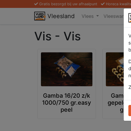
Gratis bezorgd bij uw afhaalpunt
Horeca kwalit
Vleesland
Vlees
Vleeswaren
Vis - Vis
V
s
b
D
d
n
Z
Gamba 16/20 z/k
Gamba'
1000/750 gr.easy
gepeld 
peel
gr. 