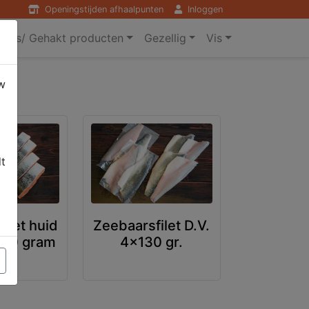
Openingstijden afhaalpunten
Inloggen
ers/ Gehakt producten
Gezellig
Vis
w
dt
 met huid
Zeebaarsfilet D.V.
 150 gram
4x130 gr.