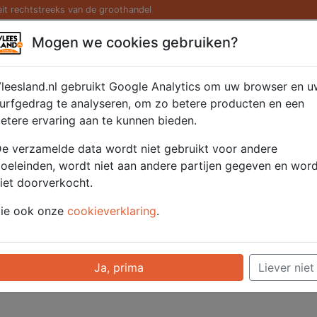
eit rechtstreeks van de groothandel
Kaas/ Zuivel
Saté/ Barbecue
Diversen
Hamburg
Mogen we cookies gebruiken?
leesland.nl gebruikt Google Analytics om uw browser en u
urfgedrag te analyseren, om zo betere producten en een
etere ervaring aan te kunnen bieden.
e verzamelde data wordt niet gebruikt voor andere
oeleinden, wordt niet aan andere partijen gegeven en wor
iet doorverkocht.
ie ook onze
cookieverklaring
.
s 16/20
Mosselvlees
Zalmfilet
1000/750
gekookt 880 gr.
D.V. 4 x
bevr.
diepvries
Ja, prima
Liever niet