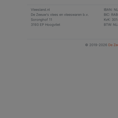
Vleesland.nl
IBAN: N
De Zeeuw's vlees en vleeswaren b.v.
BIC: RA
Soronghof 11
KvK: 30
3193 EP Hoogvliet
BTW: NL
© 2019-2026
De Ze