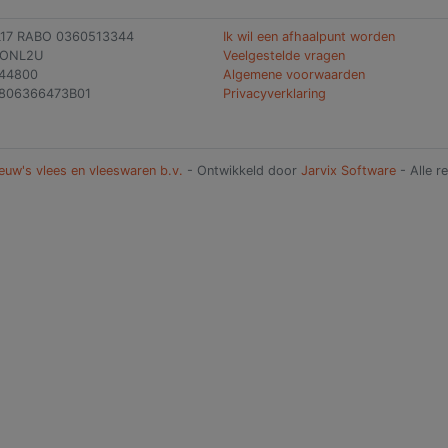
L17 RABO 0360513344
Ik wil een afhaalpunt worden
BONL2U
Veelgestelde vragen
144800
Algemene voorwaarden
806366473B01
Privacyverklaring
euw's vlees en vleeswaren b.v.
- Ontwikkeld door
Jarvix Software
- Alle 