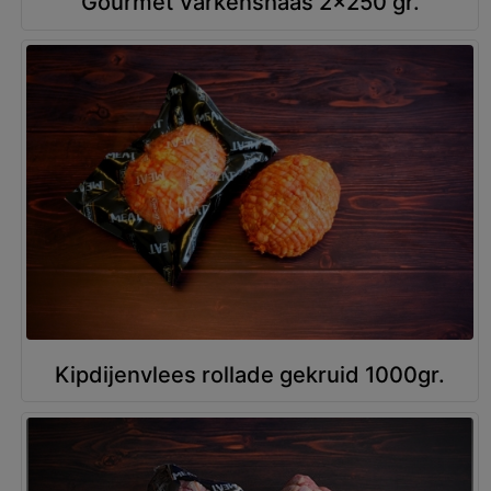
Gourmet Varkenshaas 2x250 gr.
Kipdijenvlees rollade gekruid 1000gr.