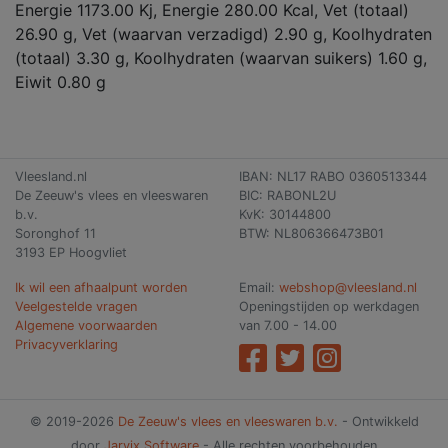
Energie 1173.00 Kj, Energie 280.00 Kcal, Vet (totaal)
26.90 g, Vet (waarvan verzadigd) 2.90 g, Koolhydraten
(totaal) 3.30 g, Koolhydraten (waarvan suikers) 1.60 g,
Eiwit 0.80 g
Vleesland.nl
IBAN: NL17 RABO 0360513344
De Zeeuw's vlees en vleeswaren
BIC: RABONL2U
b.v.
KvK: 30144800
Soronghof 11
BTW: NL806366473B01
3193 EP Hoogvliet
Ik wil een afhaalpunt worden
Email:
webshop@vleesland.nl
Veelgestelde vragen
Openingstijden op werkdagen
Algemene voorwaarden
van 7.00 - 14.00
Privacyverklaring
© 2019-2026
De Zeeuw's vlees en vleeswaren b.v.
- Ontwikkeld
door
Jarvix Software
- Alle rechten voorbehouden