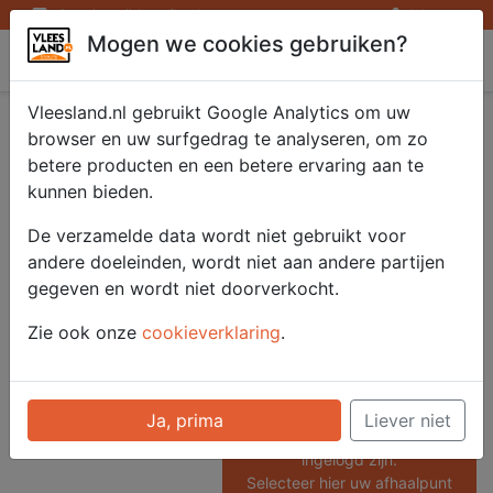
Openingstijden afhaalpunten
Inloggen
Mogen we cookies gebruiken?
Vleesland
Vleesland.nl gebruikt Google Analytics om uw
Olijven groen naturel
browser en uw surfgedrag te analyseren, om zo
betere producten en een betere ervaring aan te
pitloos 1100 gr.
kunnen bieden.
De verzamelde data wordt niet gebruikt voor
andere doeleinden, wordt niet aan andere partijen
Artikelnummer
gegeven en wordt niet doorverkocht.
51706
Categorie
Zie ook onze
cookieverklaring
.
Diversen - Tapas en
Tapenades
Ja, prima
Liever niet
Voor onze prijzen moet u
ingelogd zijn.
Selecteer hier uw afhaalpunt