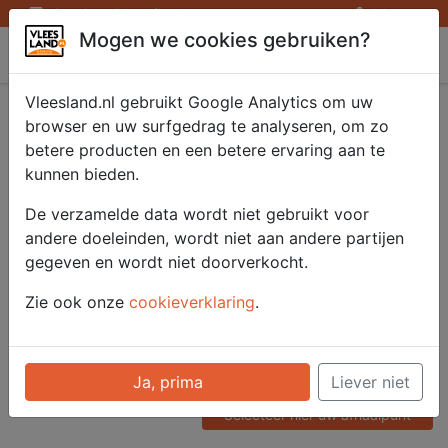
Openingstijden afhaalpunten
Inloggen
Mogen we cookies gebruiken?
Vleesland
Vleesland.nl gebruikt Google Analytics om uw
Boerenham
browser en uw surfgedrag te analyseren, om zo
betere producten en een betere ervaring aan te
gesneden 500 gr.
kunnen bieden.
De verzamelde data wordt niet gebruikt voor
andere doeleinden, wordt niet aan andere partijen
Artikelnummer
gegeven en wordt niet doorverkocht.
52204
Categorie
Zie ook onze
cookieverklaring
.
Vleeswaren - Heel / Gesneden
Voor onze prijzen moet u
Ja, prima
Liever niet
ingelogd zijn.
Selecteer hier uw afhaalpunt