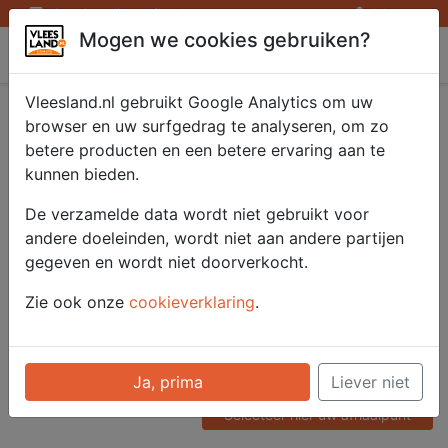
Openingstijden afhaalpunten
Inloggen
Mogen we cookies gebruiken?
Vleesland
Vleesland.nl gebruikt Google Analytics om uw
Rookworst Keteltje
browser en uw surfgedrag te analyseren, om zo
betere producten en een betere ervaring aan te
vers 250 gr.
kunnen bieden.
De verzamelde data wordt niet gebruikt voor
andere doeleinden, wordt niet aan andere partijen
Artikelnummer
gegeven en wordt niet doorverkocht.
52206
Categorie
Zie ook onze
cookieverklaring
.
Vleeswaren - Heel / Gesneden
Voor onze prijzen moet u
Ja, prima
Liever niet
ingelogd zijn.
Selecteer hier uw afhaalpunt