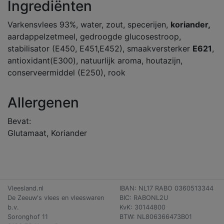
Ingrediënten
Varkensvlees 93%, water, zout, specerijen,
koriander,
aardappelzetmeel, gedroogde glucosestroop,
stabilisator (E450, E451,E452), smaakversterker
E621
,
antioxidant(E300), natuurlijk aroma, houtazijn,
conserveermiddel (E250), rook
Allergenen
Bevat:
Glutamaat, Koriander
Vleesland.nl
IBAN: NL17 RABO 0360513344
De Zeeuw's vlees en vleeswaren
BIC: RABONL2U
b.v.
KvK: 30144800
Soronghof 11
BTW: NL806366473B01