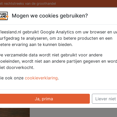
eit rechtstreeks van de groothandel
Kaas/ Zuivel
Saté/ Barbecue
Diversen
Hamburg
Mogen we cookies gebruiken?
 stuks ca, 550 gr.
leesland.nl gebruikt Google Analytics om uw browser en u
urfgedrag te analyseren, om zo betere producten en een
etere ervaring aan te kunnen bieden.
Artikelnummer
52223
e verzamelde data wordt niet gebruikt voor andere
Categorie
Vleeswaren - Hee
oeleinden, wordt niet aan andere partijen gegeven en wor
iet doorverkocht.
Voor onze prijzen moet u ingelogd zijn.
ie ook onze
cookieverklaring
.
Selecteer hier uw afhaalpunt
Ja, prima
Liever niet