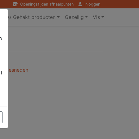
Openingstijden afhaalpunten
Inloggen
ers/ Gehakt producten
Gezellig
Vis
w
l / Gesneden
dt