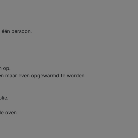
r één persoon.
n op.
lleen maar even opgewarmd te worden.
lie.
de oven.