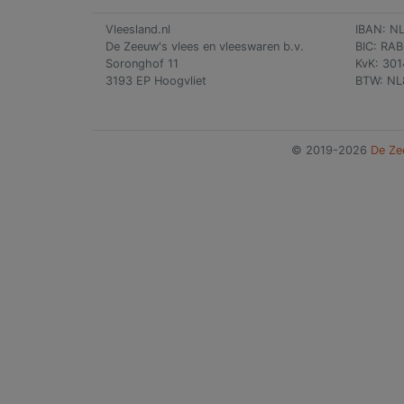
Vleesland.nl
IBAN: N
De Zeeuw's vlees en vleeswaren b.v.
BIC: RA
Soronghof 11
KvK: 30
3193 EP Hoogvliet
BTW: NL
© 2019-2026
De Ze