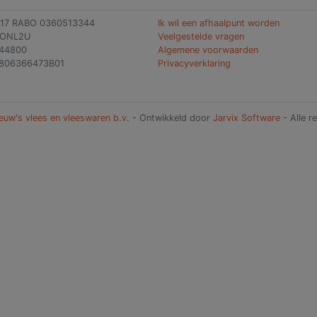
L17 RABO 0360513344
Ik wil een afhaalpunt worden
BONL2U
Veelgestelde vragen
144800
Algemene voorwaarden
806366473B01
Privacyverklaring
euw's vlees en vleeswaren b.v.
- Ontwikkeld door
Jarvix Software
- Alle 