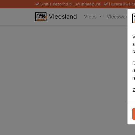
Gratis bezorgd bij uw afhaalpunt
Horeca kwalit
Vleesland
Vlees
Vleeswaren
V
s
b
D
d
n
Z