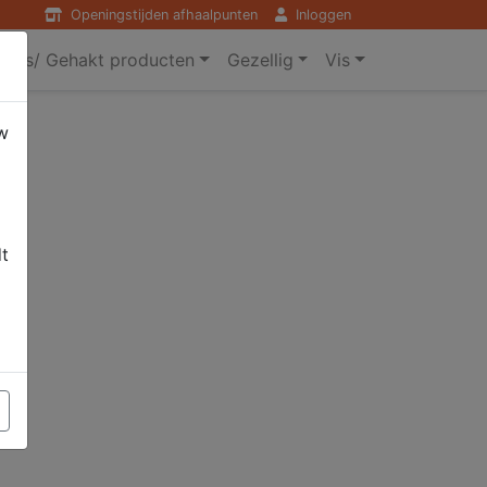
Openingstijden afhaalpunten
Inloggen
ers/ Gehakt producten
Gezellig
Vis
w
dt