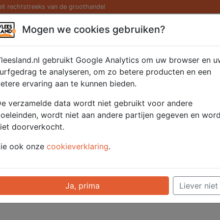
eit rechtstreeks van de groothandel
Kaas/ Zuivel
Saté/ Barbecue
Diversen
Hamburg
Mogen we cookies gebruiken?
leesland.nl gebruikt Google Analytics om uw browser en u
Nieuw wachtwoord
urfgedrag te analyseren, om zo betere producten en een
aanvragen
etere ervaring aan te kunnen bieden.
e verzamelde data wordt niet gebruikt voor andere
Vul je e-mail adres in en ontvang een
oeleinden, wordt niet aan andere partijen gegeven en wor
e-mail met een link om je wachtwoord
iet doorverkocht.
te veranderen.
ie ook onze
cookieverklaring
.
E-mail adres
Ja, prima
Liever niet