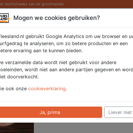
eit rechtstreeks van de groothandel
Kaas/ Zuivel
Saté/ Barbecue
Diversen
Hamburg
Mogen we cookies gebruiken?
rold 2x500gr.
leesland.nl gebruikt Google Analytics om uw browser en u
urfgedrag te analyseren, om zo betere producten en een
etere ervaring aan te kunnen bieden.
Artikelnummer
51007
e verzamelde data wordt niet gebruikt voor andere
Categorie
Hamburgers/ Geha
oeleinden, wordt niet aan andere partijen gegeven en wor
producten
iet doorverkocht.
ie ook onze
cookieverklaring
.
Voor onze prijzen moet u ingelogd zijn.
Selecteer hier uw afhaalpunt
Ja, prima
Liever niet