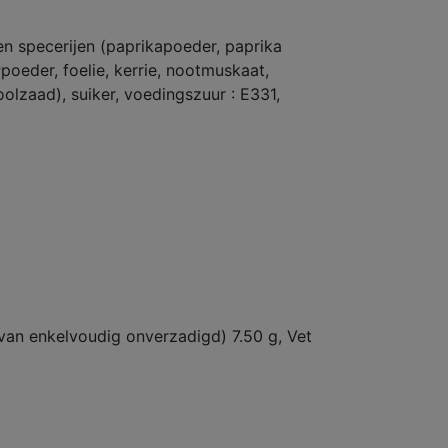
en specerijen (paprikapoeder, paprika
r
poeder, foelie, kerrie, nootmuskaat,
oolzaad), suiker, voedingszuur : E331,
rvan enkelvoudig onverzadigd) 7.50 g, Vet