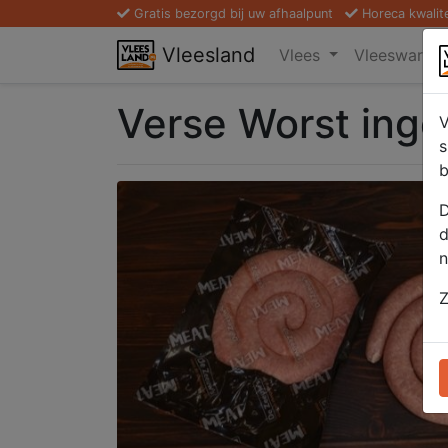
Gratis bezorgd bij uw afhaalpunt
Horeca kwalit
Vleesland
Vlees
Vleeswaren
Verse Worst inge
V
s
b
D
d
n
Z