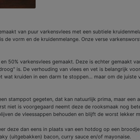
emaakt van puur varkensvlees met een subtiele kruidenmel
s is de vorm en de kruidenmelange. Onze verse varkenswors
en 50% varkensvlees gemaakt. Deze is echter gemaakt van 1
roog" is. De verhouding van vlees en vet is belangrijk vo
t wat kruiden in een darm te stoppen… maar om de juiste ve
een stamppot gegeten, dat kan natuurlijk prima, maar een a
st niet is voorgegaard neemt deze de rooksmaak nog beter
blijven de vleessappen behouden en blijft de worst lekker 
eer deze dan eens in plaats van een hotdog op een broodje
reaky (uitgebakken) bacon, curry sauce en/of mayonaise.