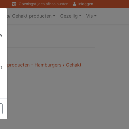
Openingstijden afhaalpunten
Inloggen
ers/ Gehakt producten
Gezellig
Vis
w
kt producten - Hamburgers / Gehakt
dt