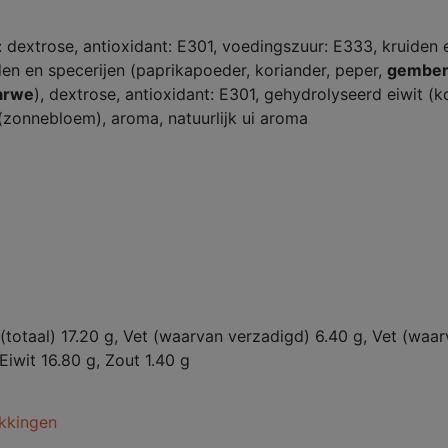
 dextrose, antioxidant: E301, voedingszuur: E333, kruiden 
den en specerijen (paprikapoeder, koriander, peper,
gembe
arwe
), dextrose, antioxidant: E301, gehydrolyseerd eiwit (k
 (zonnebloem), aroma, natuurlijk ui aroma
 (totaal) 17.20 g, Vet (waarvan verzadigd) 6.40 g, Vet (waa
iwit 16.80 g, Zout 1.40 g
kkingen