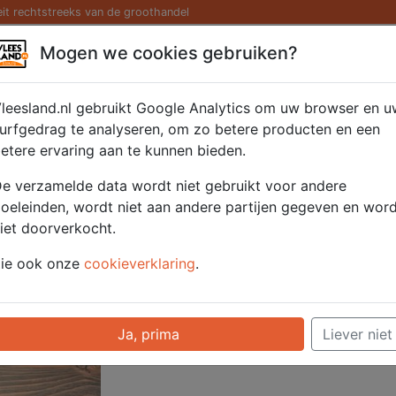
eit rechtstreeks van de groothandel
Kaas/ Zuivel
Saté/ Barbecue
Diversen
Hamburg
Mogen we cookies gebruiken?
raden 5 x 200 gr.
leesland.nl gebruikt Google Analytics om uw browser en u
urfgedrag te analyseren, om zo betere producten en een
etere ervaring aan te kunnen bieden.
Artikelnummer
51025
e verzamelde data wordt niet gebruikt voor andere
Categorie
Hamburgers/ Geha
oeleinden, wordt niet aan andere partijen gegeven en wor
producten
iet doorverkocht.
ie ook onze
cookieverklaring
.
Voor onze prijzen moet u ingelogd zijn.
Selecteer hier uw afhaalpunt
Ja, prima
Liever niet