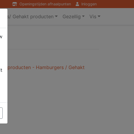
Openingstijden afhaalpunten
Inloggen
ers/ Gehakt producten
Gezellig
Vis
w
kt producten - Hamburgers / Gehakt
dt