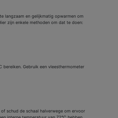
 beste langzaam en gelijkmatig opwarmen om
ier zijn enkele methoden om dat te doen:
°C bereiken. Gebruik een vleesthermometer
r of schud de schaal halverwege om ervoor
 een interne temperatuur van 72°C hebben