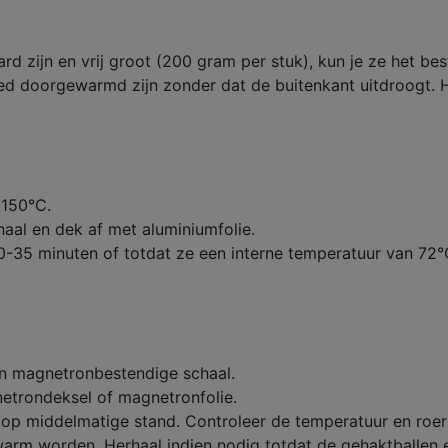
aard zijn en vrij groot (200 gram per stuk), kun je ze het
ed doorgewarmd zijn zonder dat de buitenkant uitdroogt. H
 150°C.
aal en dek af met aluminiumfolie.
0-35 minuten of totdat ze een interne temperatuur van 72
en magnetronbestendige schaal.
etrondeksel of magnetronfolie.
 op middelmatige stand. Controleer de temperatuur en roe
 warm worden. Herhaal indien nodig totdat de gehaktballen