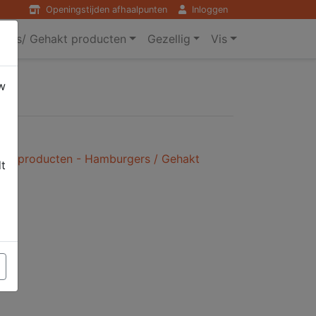
Openingstijden afhaalpunten
Inloggen
ers/ Gehakt producten
Gezellig
Vis
w
kt producten - Hamburgers / Gehakt
dt