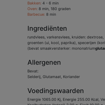
Bakken:
4 - 6 min
Oven:
8 min, 180 graden
Barbecue:
8 min
Ingrediënten
rundvlees, varkensvlees, kruiden: dextrose, 
groenten (ui, kool, paprika), specerijen (ko
(bevat smaakversterker: mononatrium
glut
Allergenen
Bevat:
Selderij, Glutamaat, Koriander
Voedingswaarden
Energie 1065.00 Kj, Energie 255.00 Kcal, V
Koolhydraten (totaal) 2.00 g, Eiwit 19.00 g,