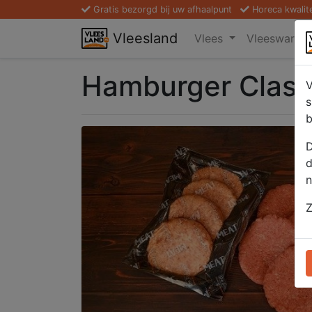
Gratis bezorgd bij uw afhaalpunt
Horeca kwalit
Vleesland
Vlees
Vleeswaren
Hamburger Class
V
s
b
D
d
n
Z