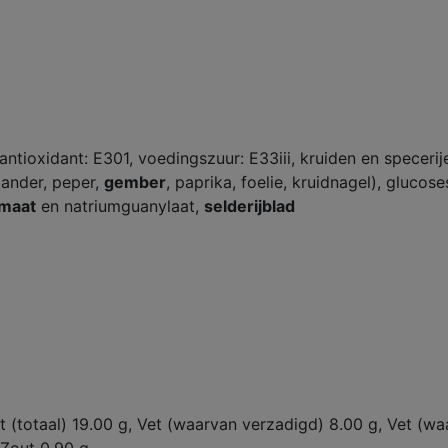
antioxidant: E301, voedingszuur: E33iii, kruiden en specerij
riander, peper,
gember
, paprika, foelie, kruidnagel), glucos
amaat
en natriumguanylaat,
selderijblad
et (totaal) 19.00 g, Vet (waarvan verzadigd) 8.00 g, Vet (w
 Zout 0.90 g