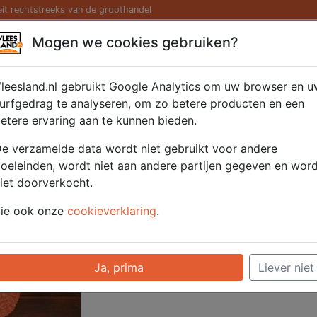
eit rechtstreeks van de groothandel
Kaas/ Zuivel
Saté/ Barbecue
Diversen
Hamburg
Mogen we cookies gebruiken?
ic 4x200 gr.
leesland.nl gebruikt Google Analytics om uw browser en u
urfgedrag te analyseren, om zo betere producten en een
etere ervaring aan te kunnen bieden.
Artikelnummer
51806
e verzamelde data wordt niet gebruikt voor andere
Categorie
Hamburgers/ Geha
oeleinden, wordt niet aan andere partijen gegeven en wor
producten
iet doorverkocht.
ie ook onze
cookieverklaring
.
Voor onze prijzen moet u ingelogd zijn.
Selecteer hier uw afhaalpunt
Ja, prima
Liever niet