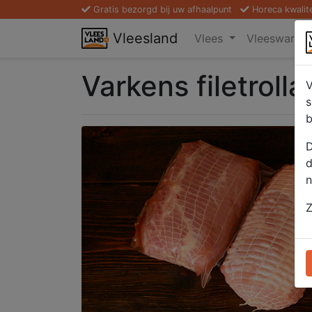
Gratis bezorgd bij uw afhaalpunt
Horeca kwalit
Vleesland
Vlees
Vleeswaren
Varkens filetrol
V
s
b
D
d
n
Z