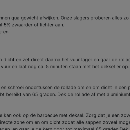
unnen qua gewicht afwijken. Onze slagers proberen alles zo
l 5% zwaarder of lichter aan.
eren.
 dicht en zet direct daarna het vuur lager en gaar de roll
 vuur en laat nog ca. 5 minuten staan met het deksel er op
n schroei ondertussen de rollade om en om dicht in een pa
bt bereikt van 65 graden. Dek de rollade af met aluminiumf
ade kan ook op de barbecue met deksel. Zorg dat je een zowe
directe zone om en om dicht zodat alle sappen zoveel mogeli
raden, en gaar je de kern door tot maximaal 65 graden.Dek d