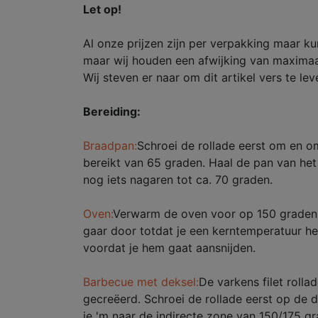
Let op!
Al onze prijzen zijn per verpakking maar k
maar wij houden een afwijking van maximaa
Wij steven er naar om dit artikel vers te lev
Bereiding:
Braadpan:
Schroei de rollade eerst om en om
bereikt van 65 graden. Haal de pan van het
nog iets nagaren tot ca. 70 graden.
Oven:
Verwarm de oven voor op 150 graden e
gaar door totdat je een kerntemperatuur he
voordat je hem gaat aansnijden.
Barbecue met deksel:
De varkens filet roll
gecreëerd. Schroei de rollade eerst op de 
je 'm naar de indirecte zone van 150/175 g