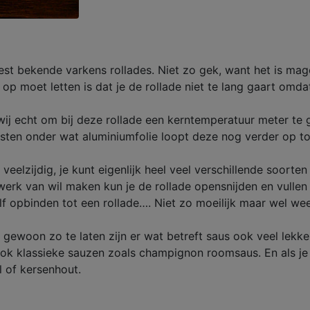
eest bekende varkens rollades. Niet zo gek, want het is ma
op moet letten is dat je de rollade niet te lang gaart omd
wij echt om bij deze rollade een kerntemperatuur meter te 
rusten onder wat aluminiumfolie loopt deze nog verder op t
veelzijdig, je kunt eigenlijk heel veel verschillende soort
t werk van wil maken kun je de rollade opensnijden en vulle
lf opbinden tot een rollade…. Niet zo moeilijk maar wel wee
 en gewoon zo te laten zijn er wat betreft saus ook veel le
ook klassieke sauzen zoals champignon roomsaus. En als je 
 of kersenhout.