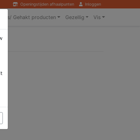
Openingstijden afhaalpunten
Inloggen
ers/ Gehakt producten
Gezellig
Vis
w
g
dt