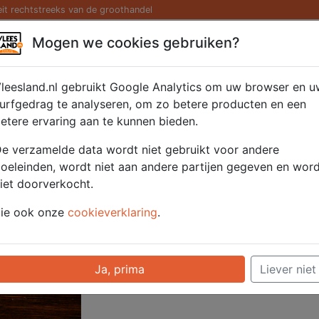
eit rechtstreeks van de groothandel
Kaas/ Zuivel
Saté/ Barbecue
Diversen
Hamburg
Mogen we cookies gebruiken?
lade 1000 gram
leesland.nl gebruikt Google Analytics om uw browser en u
urfgedrag te analyseren, om zo betere producten en een
etere ervaring aan te kunnen bieden.
Artikelnummer
51032
e verzamelde data wordt niet gebruikt voor andere
Categorie
Gezellig - Gezelli
oeleinden, wordt niet aan andere partijen gegeven en wor
iet doorverkocht.
Voor onze prijzen moet u ingelogd zijn.
ie ook onze
cookieverklaring
.
Selecteer hier uw afhaalpunt
Ja, prima
Liever niet