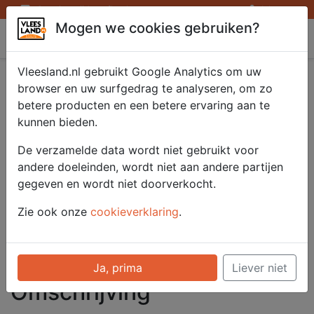
Openingstijden afhaalpunten
Inloggen
Mogen we cookies gebruiken?
Vleesland
Vleesland.nl gebruikt Google Analytics om uw
Runder lende rollade
browser en uw surfgedrag te analyseren, om zo
betere producten en een betere ervaring aan te
kunnen bieden.
Artikelnummer
De verzamelde data wordt niet gebruikt voor
51616
andere doeleinden, wordt niet aan andere partijen
Categorie
gegeven en wordt niet doorverkocht.
Gezellig - Gezellig
Zie ook onze
cookieverklaring
.
Voor onze prijzen moet u
ingelogd zijn.
Selecteer hier uw afhaalpunt
Ja, prima
Liever niet
Omschrijving