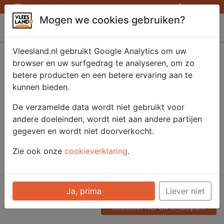
Openingstijden afhaalpunten
Inloggen
Mogen we cookies gebruiken?
Vleesland
Vleesland.nl gebruikt Google Analytics om uw
Rollade Rund Rib-eye
browser en uw surfgedrag te analyseren, om zo
betere producten en een betere ervaring aan te
1000 g
kunnen bieden.
De verzamelde data wordt niet gebruikt voor
andere doeleinden, wordt niet aan andere partijen
Artikelnummer
gegeven en wordt niet doorverkocht.
51618
Categorie
Zie ook onze
cookieverklaring
.
Gezellig - Gezellig
Voor onze prijzen moet u
Ja, prima
Liever niet
ingelogd zijn.
Selecteer hier uw afhaalpunt