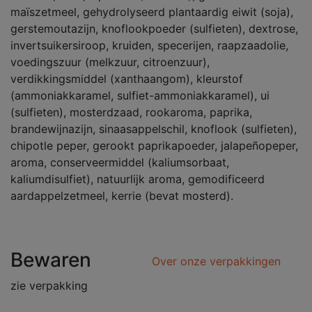
maïszetmeel, gehydrolyseerd plantaardig eiwit (soja),
gerstemoutazijn, knoflookpoeder (sulfieten), dextrose,
invertsuikersiroop, kruiden, specerijen, raapzaadolie,
voedingszuur (melkzuur, citroenzuur),
verdikkingsmiddel (xanthaangom), kleurstof
(ammoniakkaramel, sulfiet-ammoniakkaramel), ui
(sulfieten), mosterdzaad, rookaroma, paprika,
brandewijnazijn, sinaasappelschil, knoflook (sulfieten),
chipotle peper, gerookt paprikapoeder, jalapeñopeper,
aroma, conserveermiddel (kaliumsorbaat,
kaliumdisulfiet), natuurlijk aroma, gemodificeerd
aardappelzetmeel, kerrie (bevat mosterd).
Bewaren
Over onze verpakkingen
zie verpakking