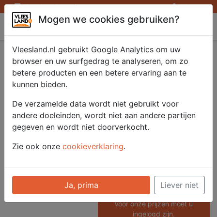
Openingstijden afhaalpunten
Inloggen
Mogen we cookies gebruiken?
Vleesland
Vleesland.nl gebruikt Google Analytics om uw
Kansas City Red
browser en uw surfgedrag te analyseren, om zo
betere producten en een betere ervaring aan te
Barbecue Sauce 265
kunnen bieden.
ml.
De verzamelde data wordt niet gebruikt voor
andere doeleinden, wordt niet aan andere partijen
gegeven en wordt niet doorverkocht.
Artikelnummer
Zie ook onze
cookieverklaring
.
51779
Categorie
Diversen - Sauzen en Rubs
Ja, prima
Liever niet
Voor onze prijzen moet u
ingelogd zijn.