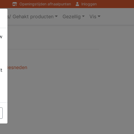
Openingstijden afhaalpunten
Inloggen
ers/ Gehakt producten
Gezellig
Vis
w
l / Gesneden
dt