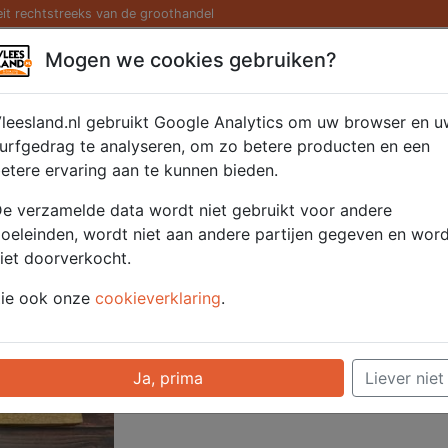
eit rechtstreeks van de groothandel
Kaas/ Zuivel
Saté/ Barbecue
Diversen
Hamburg
Mogen we cookies gebruiken?
leesland.nl gebruikt Google Analytics om uw browser en u
urfgedrag te analyseren, om zo betere producten en een
etere ervaring aan te kunnen bieden.
Artikelnummer
52209
e verzamelde data wordt niet gebruikt voor andere
Categorie
Vleeswaren - Hee
oeleinden, wordt niet aan andere partijen gegeven en wor
iet doorverkocht.
Voor onze prijzen moet u ingelogd zijn.
ie ook onze
cookieverklaring
.
Selecteer hier uw afhaalpunt
Ja, prima
Liever niet