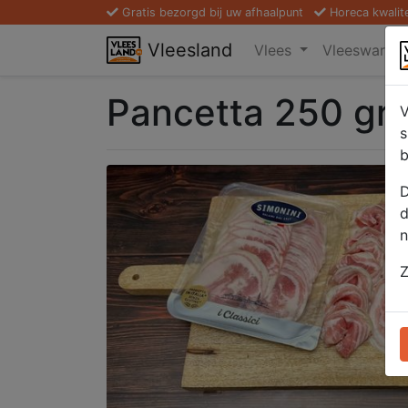
Gratis bezorgd bij uw afhaalpunt
Horeca kwalit
Vleesland
Vlees
Vleeswaren
Pancetta 250 gr.
V
s
b
D
d
n
Z