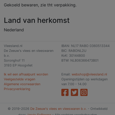
Gekoeld bewaren, zie tht verpakking.
Land van herkomst
Nederland
Vleesland.nl
IBAN: NL17 RABO 0360513344
De Zeeuw's vlees en vleeswaren
BIC: RABONL2U
b.v.
KvK: 30144800
Soronghof 11
BTW: NL806366473B01
3193 EP Hoogvliet
Ik wil een afhaalpunt worden
Email:
webshop@vleesland.nl
Veelgestelde vragen
Openingstijden op werkdagen
Algemene voorwaarden
van 7.00 - 14.00
Privacyverklaring
© 2019-2026
De Zeeuw's vlees en vleeswaren b.v.
- Ontwikkeld
door
Jarvix Software
- Alle rechten voorbehouden