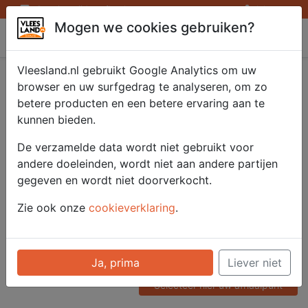
Openingstijden afhaalpunten
Inloggen
Mogen we cookies gebruiken?
Vleesland
Vleesland.nl gebruikt Google Analytics om uw
Pulled chicken 1000
browser en uw surfgedrag te analyseren, om zo
betere producten en een betere ervaring aan te
gr.
kunnen bieden.
De verzamelde data wordt niet gebruikt voor
andere doeleinden, wordt niet aan andere partijen
Artikelnummer
gegeven en wordt niet doorverkocht.
52221
Categorie
Zie ook onze
cookieverklaring
.
Vleeswaren - Heel / Gesneden
Voor onze prijzen moet u
Ja, prima
Liever niet
ingelogd zijn.
Selecteer hier uw afhaalpunt