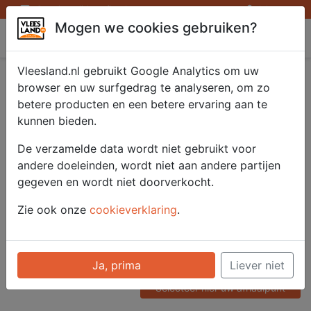
Openingstijden afhaalpunten
Inloggen
Mogen we cookies gebruiken?
Vleesland
Vleesland.nl gebruikt Google Analytics om uw
Runder Goulashvlees
browser en uw surfgedrag te analyseren, om zo
betere producten en een betere ervaring aan te
blokjes 2x500 gr.
kunnen bieden.
De verzamelde data wordt niet gebruikt voor
andere doeleinden, wordt niet aan andere partijen
Artikelnummer
gegeven en wordt niet doorverkocht.
51103
Categorie
Zie ook onze
cookieverklaring
.
Vlees - Rund
Voor onze prijzen moet u
Ja, prima
Liever niet
ingelogd zijn.
Selecteer hier uw afhaalpunt