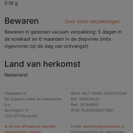
0.18 g
Bewaren
Over onze verpakkingen
Bewaren in gesloten vacuüm verpakking: 5 dagen in
de koelkast en 6 maanden in de diepvries (mits
ingevroren op de dag van ontvangst)
Land van herkomst
Nederland
Vleesland.nl
IBAN: NL17 RABO 0360513344
De Zeeuw's vlees en vleeswaren
BIC: RABONL2U
b.v.
KvK: 30144800
Soronghof 11
BTW: NL806366473B01
3193 EP Hoogvliet
Ik wil een afhaalpunt worden
Email:
webshop@vleesland.nl
Veelgestelde vragen
Openingstijden op werkdagen