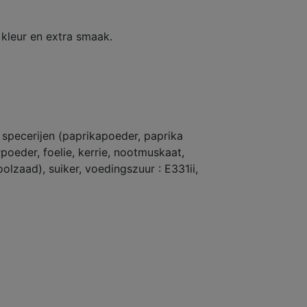
kleur en extra smaak.
 specerijen (paprikapoeder, paprika
r
poeder, foelie, kerrie, nootmuskaat,
oolzaad), suiker, voedingszuur : E331ii,