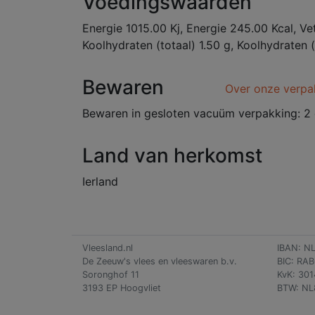
Voedingswaarden
Energie 1015.00 Kj, Energie 245.00 Kcal, Ve
Koolhydraten (totaal) 1.50 g, Koolhydraten (
Bewaren
Over onze verpa
Bewaren in gesloten vacuüm verpakking: 2 
Land van herkomst
Ierland
Vleesland.nl
IBAN: N
De Zeeuw's vlees en vleeswaren b.v.
BIC: RA
Soronghof 11
KvK: 30
3193 EP Hoogvliet
BTW: NL