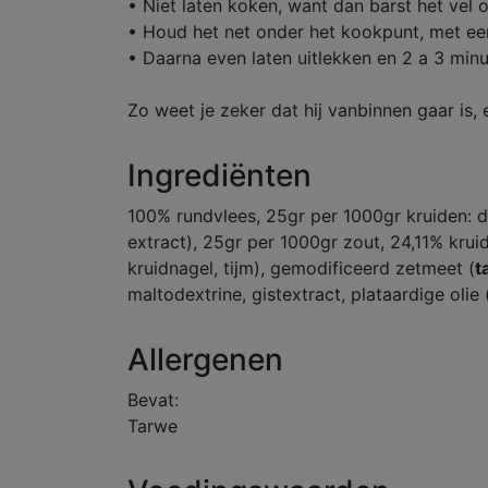
• Niet laten koken, want dan barst het vel o
• Houd het net onder het kookpunt, met een 
• Daarna even laten uitlekken en 2 a 3 min
Zo weet je zeker dat hij vanbinnen gaar is, 
Ingrediënten
100% rundvlees, 25gr per 1000gr kruiden: de
extract), 25gr per 1000gr zout, 24,11% krui
kruidnagel, tijm), gemodificeerd zetmeet (
t
maltodextrine, gistextract, plataardige oli
Allergenen
Bevat:
Tarwe