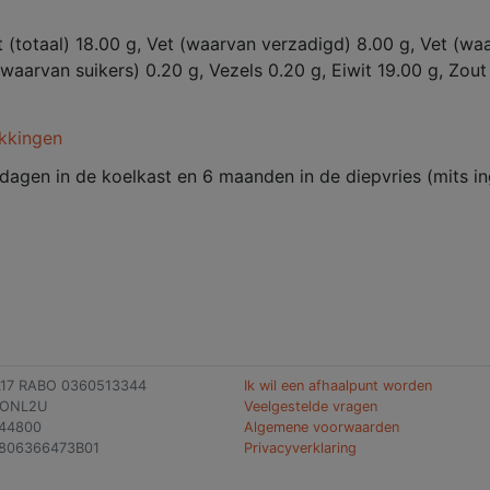
t (totaal) 18.00 g, Vet (waarvan verzadigd) 8.00 g, Vet (w
waarvan suikers) 0.20 g, Vezels 0.20 g, Eiwit 19.00 g, Zout 
kkingen
dagen in de koelkast en 6 maanden in de diepvries (mits i
L17 RABO 0360513344
Ik wil een afhaalpunt worden
BONL2U
Veelgestelde vragen
144800
Algemene voorwaarden
806366473B01
Privacyverklaring