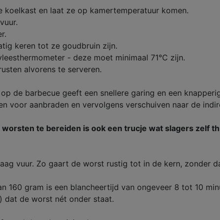
de koelkast en laat ze op kamertemperatuur komen.
vuur.
r.
tig keren tot ze goudbruin zijn.
vleesthermometer - deze moet minimaal 71°C zijn.
rusten alvorens te serveren.
e op de barbecue geeft een snellere garing en een knapperi
ken voor aanbraden en vervolgens verschuiven naar de indir
rsten te bereiden is ook een trucje wat slagers zelf thu
g vuur. Zo gaart de worst rustig tot in de kern, zonder dat
 160 gram is een blancheertijd van ongeveer 8 tot 10 minu
) dat de worst nét onder staat.