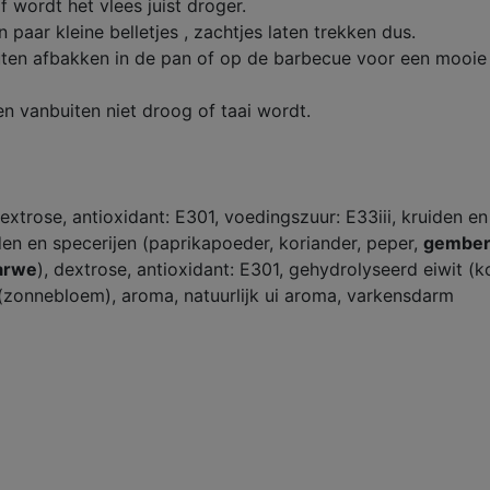
f wordt het vlees juist droger.
paar kleine belletjes , zachtjes laten trekken dus.
uten afbakken in de pan of op de barbecue voor een mooie 
en vanbuiten niet droog of taai wordt.
xtrose, antioxidant: E301, voedingszuur: E33iii, kruiden en
den en specerijen (paprikapoeder, koriander, peper,
gembe
arwe
), dextrose, antioxidant: E301, gehydrolyseerd eiwit (k
e (zonnebloem), aroma, natuurlijk ui aroma, varkensdarm