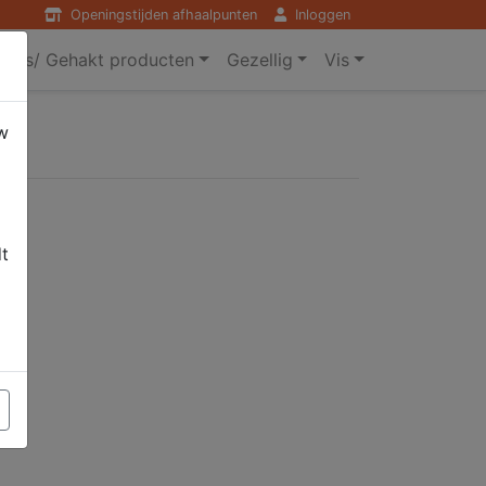
Openingstijden afhaalpunten
Inloggen
ers/ Gehakt producten
Gezellig
Vis
w
dt