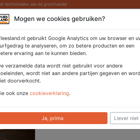
eit rechtstreeks van de groothandel
Kaas/ Zuivel
Saté/ Barbecue
Diversen
Hamburg
Mogen we cookies gebruiken?
 Angus 5x160 gr.
leesland.nl gebruikt Google Analytics om uw browser en u
urfgedrag te analyseren, om zo betere producten en een
etere ervaring aan te kunnen bieden.
Artikelnummer
51105
e verzamelde data wordt niet gebruikt voor andere
Categorie
Vlees - Rund
oeleinden, wordt niet aan andere partijen gegeven en wor
iet doorverkocht.
Voor onze prijzen moet u ingelogd zijn.
ie ook onze
cookieverklaring
.
Selecteer hier uw afhaalpunt
Ja, prima
Liever niet