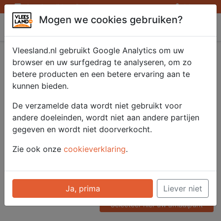
Openingstijden afhaalpunten
Inloggen
Mogen we cookies gebruiken?
Vleesland
Vleesland.nl gebruikt Google Analytics om uw
Ierse Pepersteak
browser en uw surfgedrag te analyseren, om zo
betere producten en een betere ervaring aan te
Angus 4x160 gr.
kunnen bieden.
De verzamelde data wordt niet gebruikt voor
andere doeleinden, wordt niet aan andere partijen
Artikelnummer
gegeven en wordt niet doorverkocht.
51108
Categorie
Zie ook onze
cookieverklaring
.
Vlees - Rund
Voor onze prijzen moet u
Ja, prima
Liever niet
ingelogd zijn.
Selecteer hier uw afhaalpunt