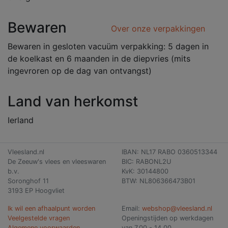
Bewaren
Over onze verpakkingen
Bewaren in gesloten vacuüm verpakking: 5 dagen in
de koelkast en 6 maanden in de diepvries (mits
ingevroren op de dag van ontvangst)
Land van herkomst
Ierland
Vleesland.nl
IBAN: NL17 RABO 0360513344
De Zeeuw's vlees en vleeswaren
BIC: RABONL2U
b.v.
KvK: 30144800
Soronghof 11
BTW: NL806366473B01
3193 EP Hoogvliet
Ik wil een afhaalpunt worden
Email:
webshop@vleesland.nl
Veelgestelde vragen
Openingstijden op werkdagen
Algemene voorwaarden
van 7.00 - 14.00