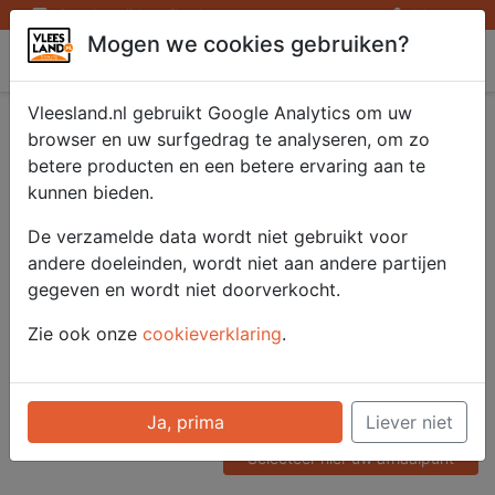
Openingstijden afhaalpunten
Inloggen
Mogen we cookies gebruiken?
Vleesland
Vleesland.nl gebruikt Google Analytics om uw
Ierse Diamanthaas
browser en uw surfgedrag te analyseren, om zo
betere producten en een betere ervaring aan te
Angus 8 x 80 gr.
kunnen bieden.
De verzamelde data wordt niet gebruikt voor
andere doeleinden, wordt niet aan andere partijen
Artikelnummer
gegeven en wordt niet doorverkocht.
51119
Categorie
Zie ook onze
cookieverklaring
.
Vlees - Rund
Voor onze prijzen moet u
Ja, prima
Liever niet
ingelogd zijn.
Selecteer hier uw afhaalpunt