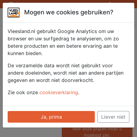
Openingstijden afhaalpunten
Inloggen
Mogen we cookies gebruiken?
Vleesland
Vleesland.nl gebruikt Google Analytics om uw
Entrecote
browser en uw surfgedrag te analyseren, om zo
betere producten en een betere ervaring aan te
grasgevoerd 2 x 250
kunnen bieden.
gr
De verzamelde data wordt niet gebruikt voor
andere doeleinden, wordt niet aan andere partijen
gegeven en wordt niet doorverkocht.
Artikelnummer
Zie ook onze
cookieverklaring
.
52966
Categorie
Vlees - Rund
Ja, prima
Liever niet
Voor onze prijzen moet u
ingelogd zijn.