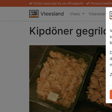
Gratis bezorgd bij uw afhaalpunt
Horeca kwalit
Vleesland
Vlees
Vleeswaren
Kipdöner gegrild
V
s
b
D
d
n
Z