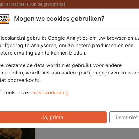
eit rechtstreeks van de groothandel
Kaas/ Zuivel
Saté/ Barbecue
Diversen
Hamburg
Mogen we cookies gebruiken?
 1000 gr.
leesland.nl gebruikt Google Analytics om uw browser en u
urfgedrag te analyseren, om zo betere producten en een
etere ervaring aan te kunnen bieden.
Artikelnummer
51244
e verzamelde data wordt niet gebruikt voor andere
Categorie
Vlees - Kip
oeleinden, wordt niet aan andere partijen gegeven en wor
iet doorverkocht.
Voor onze prijzen moet u ingelogd zijn.
ie ook onze
cookieverklaring
.
Selecteer hier uw afhaalpunt
Ja, prima
Liever niet