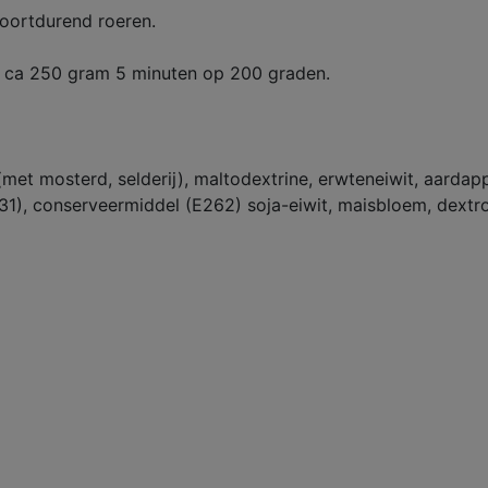
oortdurend roeren.
n ca 250 gram 5 minuten op 200 graden.
(met mosterd, selderij), maltodextrine, erwteneiwit, aardap
1), conserveermiddel (E262) soja-eiwit, maisbloem, dextros