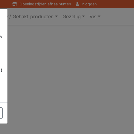
Openingstijden afhaalpunten
Inloggen
ers/ Gehakt producten
Gezellig
Vis
w
dt