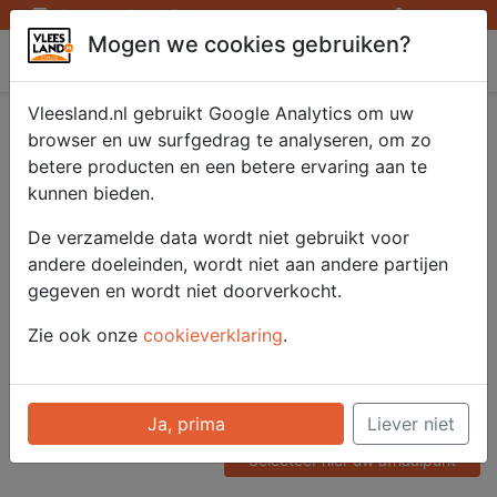
Openingstijden afhaalpunten
Inloggen
Mogen we cookies gebruiken?
Vleesland
Vleesland.nl gebruikt Google Analytics om uw
Kip spareribs gegrild
browser en uw surfgedrag te analyseren, om zo
betere producten en een betere ervaring aan te
per 3 stuks.
kunnen bieden.
De verzamelde data wordt niet gebruikt voor
andere doeleinden, wordt niet aan andere partijen
Artikelnummer
gegeven en wordt niet doorverkocht.
51307
Categorie
Zie ook onze
cookieverklaring
.
Vlees - Kip
Voor onze prijzen moet u
Ja, prima
Liever niet
ingelogd zijn.
Selecteer hier uw afhaalpunt