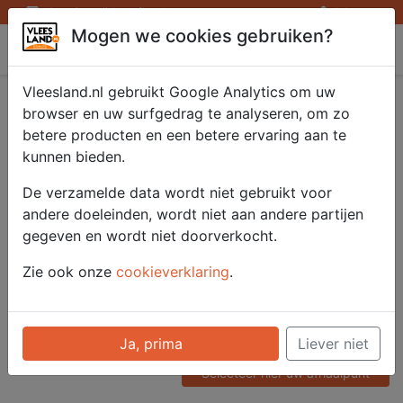
Openingstijden afhaalpunten
Inloggen
Mogen we cookies gebruiken?
Vleesland
Vleesland.nl gebruikt Google Analytics om uw
Kip Snacks naturel
browser en uw surfgedrag te analyseren, om zo
betere producten en een betere ervaring aan te
2x500 gr.
kunnen bieden.
De verzamelde data wordt niet gebruikt voor
andere doeleinden, wordt niet aan andere partijen
Artikelnummer
gegeven en wordt niet doorverkocht.
52613
Categorie
Zie ook onze
cookieverklaring
.
Vlees - Kip
Voor onze prijzen moet u
Ja, prima
Liever niet
ingelogd zijn.
Selecteer hier uw afhaalpunt