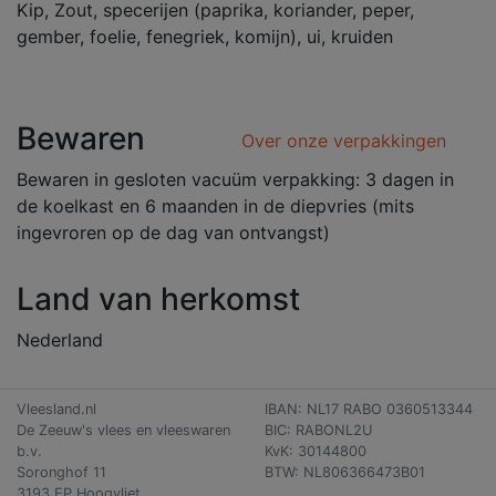
Kip, Zout, specerijen (paprika, koriander, peper,
gember, foelie, fenegriek, komijn), ui, kruiden
Bewaren
Over onze verpakkingen
Bewaren in gesloten vacuüm verpakking: 3 dagen in
de koelkast en 6 maanden in de diepvries (mits
ingevroren op de dag van ontvangst)
Land van herkomst
Nederland
Vleesland.nl
IBAN: NL17 RABO 0360513344
De Zeeuw's vlees en vleeswaren
BIC: RABONL2U
b.v.
KvK: 30144800
Soronghof 11
BTW: NL806366473B01
3193 EP Hoogvliet