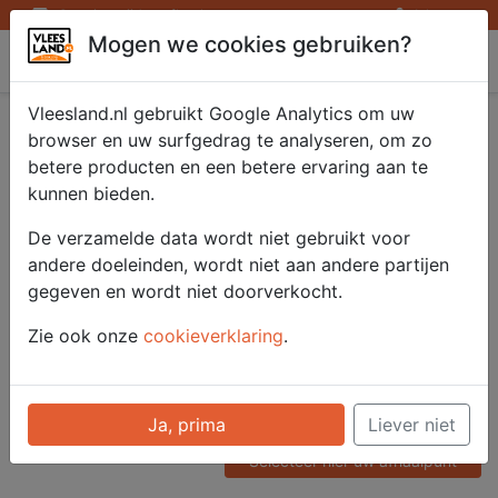
Openingstijden afhaalpunten
Inloggen
Mogen we cookies gebruiken?
Vleesland
Vleesland.nl gebruikt Google Analytics om uw
Pikante kip bites
browser en uw surfgedrag te analyseren, om zo
betere producten en een betere ervaring aan te
1000 gr.
kunnen bieden.
De verzamelde data wordt niet gebruikt voor
andere doeleinden, wordt niet aan andere partijen
Artikelnummer
gegeven en wordt niet doorverkocht.
52616
Categorie
Zie ook onze
cookieverklaring
.
Vlees - Kip
Voor onze prijzen moet u
Ja, prima
Liever niet
ingelogd zijn.
Selecteer hier uw afhaalpunt