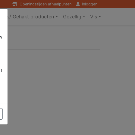
Openingstijden afhaalpunten
Inloggen
ers/ Gehakt producten
Gezellig
Vis
w
dt