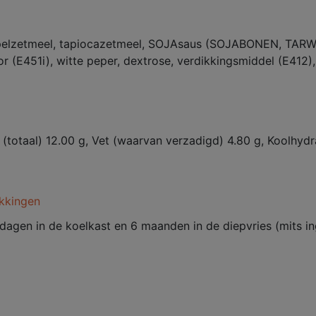
elzetmeel, tapiocazetmeel, SOJAsaus (SOJABONEN, TARWE, 
or (E451i), witte peper, dextrose, verdikkingsmiddel (E412),
(totaal) 12.00 g, Vet (waarvan verzadigd) 4.80 g, Koolhydra
kkingen
dagen in de koelkast en 6 maanden in de diepvries (mits i