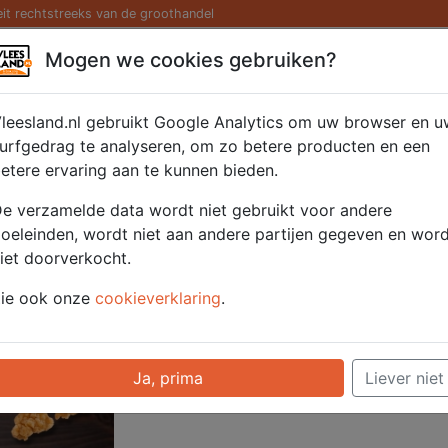
eit rechtstreeks van de groothandel
Kaas/ Zuivel
Saté/ Barbecue
Diversen
Hamburg
Mogen we cookies gebruiken?
0 gr.
leesland.nl gebruikt Google Analytics om uw browser en u
urfgedrag te analyseren, om zo betere producten en een
etere ervaring aan te kunnen bieden.
Artikelnummer
52950
e verzamelde data wordt niet gebruikt voor andere
Categorie
Vlees - Kip
oeleinden, wordt niet aan andere partijen gegeven en wor
iet doorverkocht.
Voor onze prijzen moet u ingelogd zijn.
ie ook onze
cookieverklaring
.
Selecteer hier uw afhaalpunt
Ja, prima
Liever niet