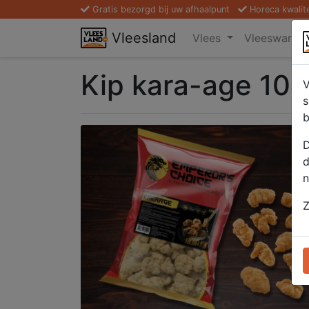
Gratis bezorgd bij uw afhaalpunt
Horeca kwalit
Vleesland
Vlees
Vleeswaren
Kip kara-age 100
V
s
b
D
d
n
Z