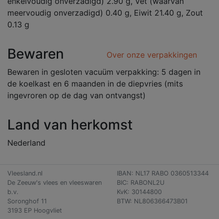
enkelvoudig onverzadigd) 2.90 g, Vet (waarvan
meervoudig onverzadigd) 0.40 g, Eiwit 21.40 g, Zout
0.13 g
Bewaren
Over onze verpakkingen
Bewaren in gesloten vacuüm verpakking: 5 dagen in
de koelkast en 6 maanden in de diepvries (mits
ingevroren op de dag van ontvangst)
Land van herkomst
Nederland
Vleesland.nl
IBAN: NL17 RABO 0360513344
De Zeeuw's vlees en vleeswaren
BIC: RABONL2U
b.v.
KvK: 30144800
Soronghof 11
BTW: NL806366473B01
3193 EP Hoogvliet