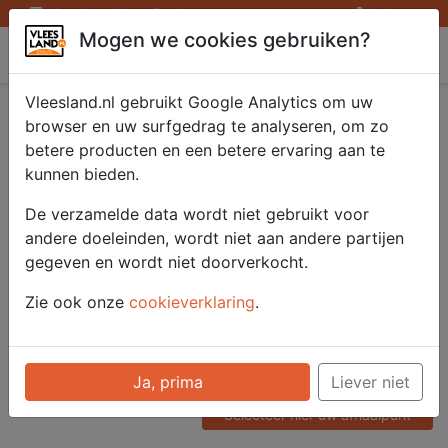
Openingstijden afhaalpunten
Inloggen
Mogen we cookies gebruiken?
Vleesland
Vleesland.nl gebruikt Google Analytics om uw
kalfs entrecôte blank
browser en uw surfgedrag te analyseren, om zo
betere producten en een betere ervaring aan te
2x200 gr.
kunnen bieden.
De verzamelde data wordt niet gebruikt voor
andere doeleinden, wordt niet aan andere partijen
Artikelnummer
gegeven en wordt niet doorverkocht.
51413
Categorie
Zie ook onze
cookieverklaring
.
Vlees - Kalf
Voor onze prijzen moet u
Ja, prima
Liever niet
ingelogd zijn.
Selecteer hier uw afhaalpunt