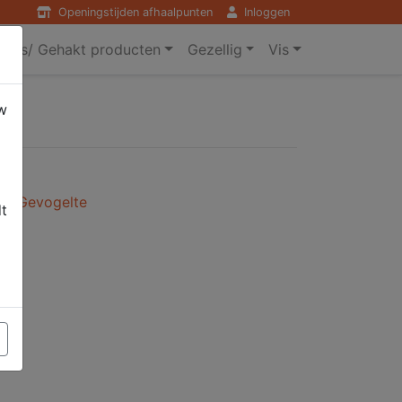
Openingstijden afhaalpunten
Inloggen
ers/ Gehakt producten
Gezellig
Vis
w
ans Gevogelte
dt