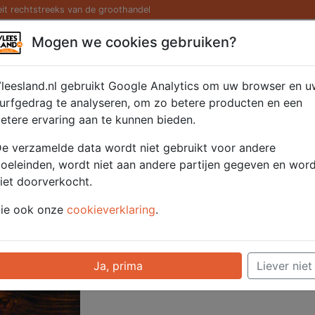
eit rechtstreeks van de groothandel
Kaas/ Zuivel
Saté/ Barbecue
Diversen
Hamburg
Mogen we cookies gebruiken?
t gekonfijt 1x250gr.
leesland.nl gebruikt Google Analytics om uw browser en u
urfgedrag te analyseren, om zo betere producten en een
etere ervaring aan te kunnen bieden.
Artikelnummer
52305
e verzamelde data wordt niet gebruikt voor andere
Categorie
Vlees - Wild & Fr
oeleinden, wordt niet aan andere partijen gegeven en wor
iet doorverkocht.
Voor onze prijzen moet u ingelogd zijn.
ie ook onze
cookieverklaring
.
Selecteer hier uw afhaalpunt
Ja, prima
Liever niet