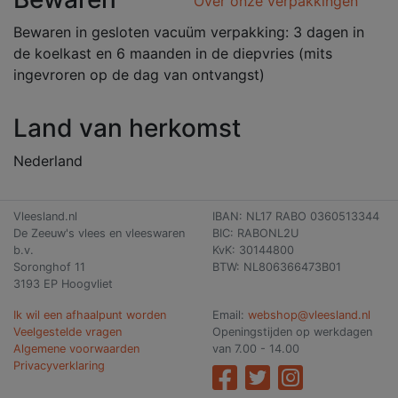
Over onze verpakkingen
Bewaren in gesloten vacuüm verpakking: 3 dagen in
de koelkast en 6 maanden in de diepvries (mits
ingevroren op de dag van ontvangst)
Land van herkomst
Nederland
Vleesland.nl
IBAN: NL17 RABO 0360513344
De Zeeuw's vlees en vleeswaren
BIC: RABONL2U
b.v.
KvK: 30144800
Soronghof 11
BTW: NL806366473B01
3193 EP Hoogvliet
Ik wil een afhaalpunt worden
Email:
webshop@vleesland.nl
Veelgestelde vragen
Openingstijden op werkdagen
Algemene voorwaarden
van 7.00 - 14.00
Privacyverklaring