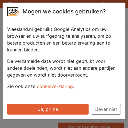
Openingstijden afhaalpunten
Inloggen
Mogen we cookies gebruiken?
Vleesland
Vleesland.nl gebruikt Google Analytics om uw
Saté kipfilet
browser en uw surfgedrag te analyseren, om zo
betere producten en een betere ervaring aan te
gemarineerd 12x70
kunnen bieden.
gr.
De verzamelde data wordt niet gebruikt voor
andere doeleinden, wordt niet aan andere partijen
gegeven en wordt niet doorverkocht.
Artikelnummer
Zie ook onze
cookieverklaring
.
51300
Categorie
Saté/ Barbecue - Saté en
Ja, prima
Liever niet
Spiezen
Voor onze prijzen moet u