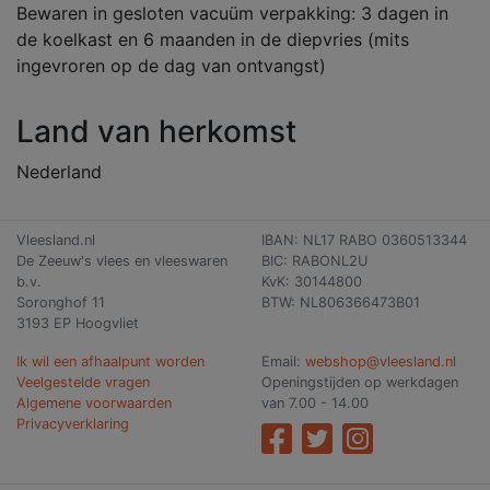
Bewaren in gesloten vacuüm verpakking: 3 dagen in
de koelkast en 6 maanden in de diepvries (mits
ingevroren op de dag van ontvangst)
Land van herkomst
Nederland
Vleesland.nl
IBAN: NL17 RABO 0360513344
De Zeeuw's vlees en vleeswaren
BIC: RABONL2U
b.v.
KvK: 30144800
Soronghof 11
BTW: NL806366473B01
3193 EP Hoogvliet
Ik wil een afhaalpunt worden
Email:
webshop@vleesland.nl
Veelgestelde vragen
Openingstijden op werkdagen
Algemene voorwaarden
van 7.00 - 14.00
Privacyverklaring