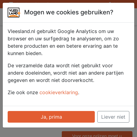
Openingstijden afhaalpunten
Inloggen
Mogen we cookies gebruiken?
Vleesland
Vleesland.nl gebruikt Google Analytics om uw
Saté kipdijen
browser en uw surfgedrag te analyseren, om zo
betere producten en een betere ervaring aan te
gemarineerd 4x200
kunnen bieden.
gr.
De verzamelde data wordt niet gebruikt voor
andere doeleinden, wordt niet aan andere partijen
gegeven en wordt niet doorverkocht.
Artikelnummer
Zie ook onze
cookieverklaring
.
51302
Categorie
Saté/ Barbecue - Saté en
Ja, prima
Liever niet
Spiezen
Voor onze prijzen moet u