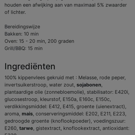
houden een afwijking aan van maximaal 5% zwaarder
of lichter.
Bereidingswijze
Bakken: 10 min
Oven: 15 - 20 min, 200 graden
Grill/BBQ: 15 min
Ingrediënten
100% kippenvlees gekruid met : Melasse, rode peper,
invertsuikerstroop, water zout,
sojabonen
,
plantaardige olie (zonnebloemolie), stabilisator: E420i,
glucosestroop, kleurstof, E150a, E160c, E150c,
verdikkingsmiddel: E412, E415, groente (uienextract),
aroma,
mais
, conserveringsmiddel: E202, E211, E223,
gedroogde groente (knoflookpoeder), voedingszuur:
E260,
tarwe
, gistextract, knoflookextract, antioxidant: