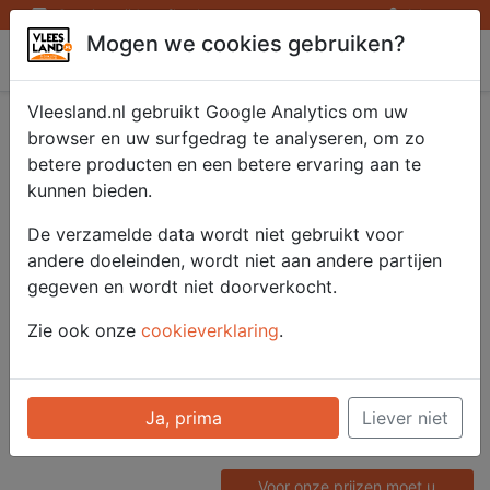
Openingstijden afhaalpunten
Inloggen
Mogen we cookies gebruiken?
Vleesland
Vleesland.nl gebruikt Google Analytics om uw
Saté kipfilet
browser en uw surfgedrag te analyseren, om zo
betere producten en een betere ervaring aan te
gemarineerd 4x200
kunnen bieden.
gr.
De verzamelde data wordt niet gebruikt voor
andere doeleinden, wordt niet aan andere partijen
gegeven en wordt niet doorverkocht.
Artikelnummer
Zie ook onze
cookieverklaring
.
51303
Categorie
Saté/ Barbecue - Saté en
Ja, prima
Liever niet
Spiezen
Voor onze prijzen moet u