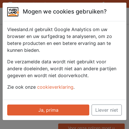
Openingstijden afhaalpunten
Inloggen
Mogen we cookies gebruiken?
Vleesland
Vleesland.nl gebruikt Google Analytics om uw
Saté kipdijen
browser en uw surfgedrag te analyseren, om zo
betere producten en een betere ervaring aan te
gemarineerd
kunnen bieden.
12x70gr.
De verzamelde data wordt niet gebruikt voor
andere doeleinden, wordt niet aan andere partijen
gegeven en wordt niet doorverkocht.
Artikelnummer
Zie ook onze
cookieverklaring
.
51304
Categorie
Saté/ Barbecue - Saté en
Ja, prima
Liever niet
Spiezen
Voor onze prijzen moet u