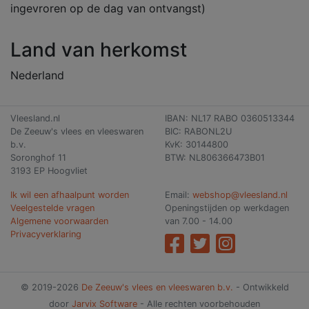
ingevroren op de dag van ontvangst)
Land van herkomst
Nederland
Vleesland.nl
IBAN: NL17 RABO 0360513344
De Zeeuw's vlees en vleeswaren
BIC: RABONL2U
b.v.
KvK: 30144800
Soronghof 11
BTW: NL806366473B01
3193 EP Hoogvliet
Ik wil een afhaalpunt worden
Email:
webshop@vleesland.nl
Veelgestelde vragen
Openingstijden op werkdagen
Algemene voorwaarden
van 7.00 - 14.00
Privacyverklaring
© 2019-2026
De Zeeuw's vlees en vleeswaren b.v.
- Ontwikkeld
door
Jarvix Software
- Alle rechten voorbehouden