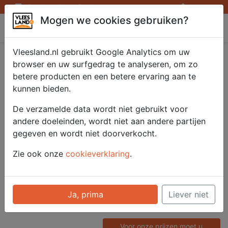
Openingstijden afhaalpunten
Inloggen
Mogen we cookies gebruiken?
Vleesland
Vleesland.nl gebruikt Google Analytics om uw
Saté kipfilet
browser en uw surfgedrag te analyseren, om zo
betere producten en een betere ervaring aan te
gemarineerd 2x500
kunnen bieden.
gr.
De verzamelde data wordt niet gebruikt voor
andere doeleinden, wordt niet aan andere partijen
gegeven en wordt niet doorverkocht.
Artikelnummer
Zie ook onze
cookieverklaring
.
52611
Categorie
Saté/ Barbecue - Saté en
Ja, prima
Liever niet
Spiezen
Voor onze prijzen moet u