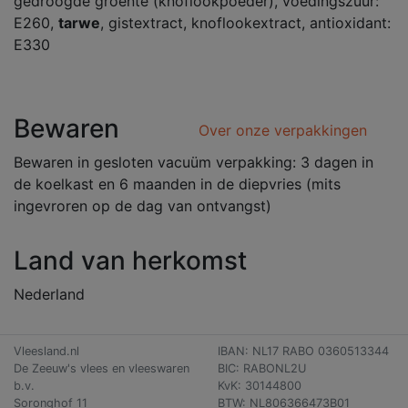
gedroogde groente (knoflookpoeder), voedingszuur:
E260,
tarwe
, gistextract, knoflookextract, antioxidant:
E330
Bewaren
Over onze verpakkingen
Bewaren in gesloten vacuüm verpakking: 3 dagen in
de koelkast en 6 maanden in de diepvries (mits
ingevroren op de dag van ontvangst)
Land van herkomst
Nederland
Vleesland.nl
IBAN: NL17 RABO 0360513344
De Zeeuw's vlees en vleeswaren
BIC: RABONL2U
b.v.
KvK: 30144800
Soronghof 11
BTW: NL806366473B01