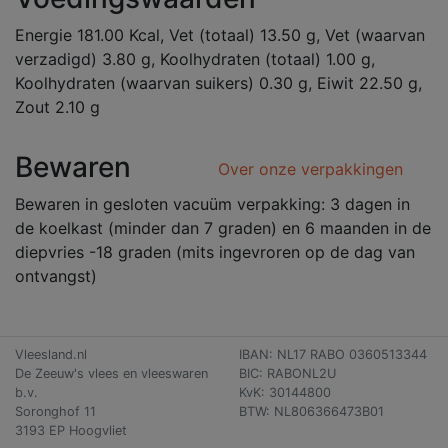
Energie 181.00 Kcal, Vet (totaal) 13.50 g, Vet (waarvan
verzadigd) 3.80 g, Koolhydraten (totaal) 1.00 g,
Koolhydraten (waarvan suikers) 0.30 g, Eiwit 22.50 g,
Zout 2.10 g
Bewaren
Over onze verpakkingen
Bewaren in gesloten vacuüm verpakking: 3 dagen in
de koelkast (minder dan 7 graden) en 6 maanden in de
diepvries -18 graden (mits ingevroren op de dag van
ontvangst)
Vleesland.nl
IBAN: NL17 RABO 0360513344
De Zeeuw's vlees en vleeswaren
BIC: RABONL2U
b.v.
KvK: 30144800
Soronghof 11
BTW: NL806366473B01
3193 EP Hoogvliet