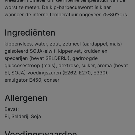
vleesthermometer om de interne temperatuur van de
worst te meten. De kip-barbecueworst is klaar
wanneer de interne temperatuur ongeveer 75-80°C is.
Ingrediënten
kippenvlees, water, zout, zetmeel (aardappel, mais)
geisoleerd SOJA-eiwit, kippenvet, kruiden en
specerijen (bevat SELDERIJ), gedroogde
gluccosestroop (mais), dextrose, suiker, aroma (bevat
EI, SOJA) voedingszuren (E262, E270, E330),
emulgator E450, conser
Allergenen
Bevat:
Ei, Selderij, Soja
Voedingswaarden