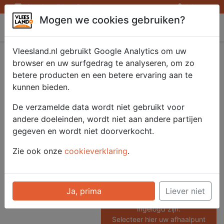
Openingstijden afhaalpunten
Inloggen
Mogen we cookies gebruiken?
Vleesland
Vleesland.nl gebruikt Google Analytics om uw
Kip Barbecueworst
browser en uw surfgedrag te analyseren, om zo
betere producten en een betere ervaring aan te
gegaard 4x100gr.
kunnen bieden.
De verzamelde data wordt niet gebruikt voor
andere doeleinden, wordt niet aan andere partijen
Artikelnummer
gegeven en wordt niet doorverkocht.
51801
Categorie
Zie ook onze
cookieverklaring
.
Saté/ Barbecue - Porties
Barbecue
Ja, prima
Liever niet
Voor onze prijzen moet u
ingelogd zijn.
Selecteer hier uw afhaalpunt