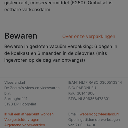
gistextract, conserveermiddel (E250). Omhulsel is
eetbare varkensdarm
Bewaren
Over onze verpakkingen
Bewaren in gesloten vacuüm verpakking: 6 dagen in
de koelkast en 6 maanden in de diepvries (mits
ingevroren op de dag van ontvangst)
Vleesland.nl
IBAN: NL17 RABO 0360513344
De Zeeuw's vlees en vleeswaren
BIC: RABONL2U
b.v.
KvK: 30144800
Soronghof 11
BTW: NL806366473B01
3193 EP Hoogvliet
Ik wil een afhaalpunt worden
Email:
webshop@vleesland.nl
Veelgestelde vragen
Openingstijden op werkdagen
Algemene voorwaarden
van 7.00 - 14.00