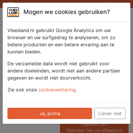
Openingstijden afhaalpunten
Inloggen
Mogen we cookies gebruiken?
Vleesland
Vleesland.nl gebruikt Google Analytics om uw
Barbecue pakket 10
browser en uw surfgedrag te analyseren, om zo
betere producten en een betere ervaring aan te
pers.
kunnen bieden.
De verzamelde data wordt niet gebruikt voor
andere doeleinden, wordt niet aan andere partijen
Artikelnummer
gegeven en wordt niet doorverkocht.
51758
Categorie
Zie ook onze
cookieverklaring
.
Saté/ Barbecue - Barbecue
pakketten
Ja, prima
Liever niet
Voor onze prijzen moet u
ingelogd zijn.
Selecteer hier uw afhaalpunt