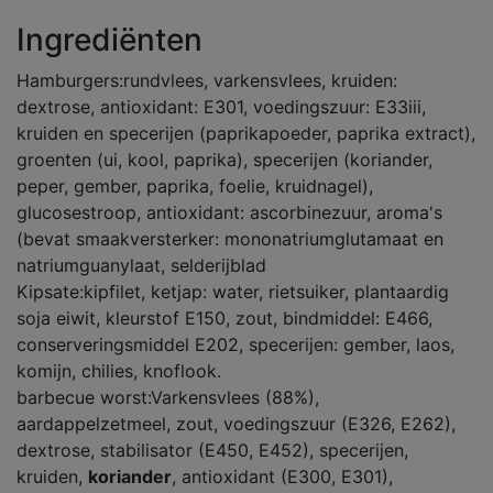
Ingrediënten
Hamburgers:rundvlees, varkensvlees, kruiden:
dextrose, antioxidant: E301, voedingszuur: E33iii,
kruiden en specerijen (paprikapoeder, paprika extract),
groenten (ui, kool, paprika), specerijen (koriander,
peper, gember, paprika, foelie, kruidnagel),
glucosestroop, antioxidant: ascorbinezuur, aroma's
(bevat smaakversterker: mononatriumglutamaat en
natriumguanylaat, selderijblad
Kipsate:kipfilet, ketjap: water, rietsuiker, plantaardig
soja eiwit, kleurstof E150, zout, bindmiddel: E466,
conserveringsmiddel E202, specerijen: gember, laos,
komijn, chilies, knoflook.
barbecue worst:Varkensvlees (88%),
aardappelzetmeel, zout, voedingszuur (E326, E262),
dextrose, stabilisator (E450, E452), specerijen,
kruiden,
koriander
, antioxidant (E300, E301),